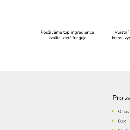
Používáme top ingredience
Vlastní
kvalita, která funguje
kterou vy
Z
á
p
Pro z
a
t
O nás
í
Blog