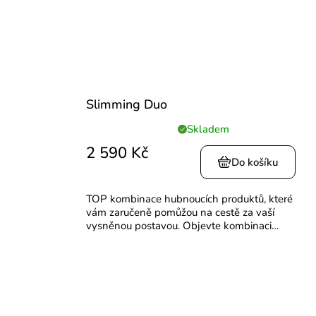
Slimming Duo
Skladem
Průměrné
hodnocení
2 590 Kč
produktu
Do košíku
je
5,0
TOP kombinace hubnoucích produktů, které
z
vám zaručeně pomůžou na cestě za vaší
5
vysněnou postavou. Objevte kombinaci
hvězdiček.
špičkových patentovaných kolagenních peptidů.
Verisol® a Peptiplus® společně se...