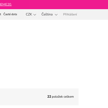
BNEME20.
CZK
Čeština
t
Časté dotazy
Přihlášení
Nákupní
košík
Beauty Body & Soul ®
22
položek celkem