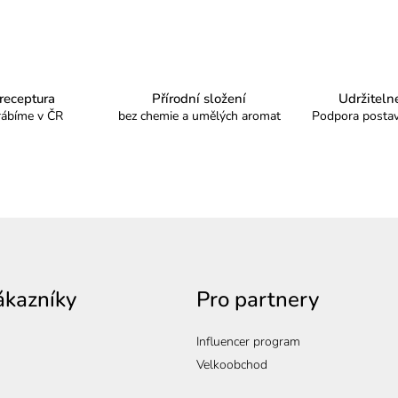
l
n
k
á
o
d
v
a
á
c
 receptura
Přírodní složení
Udržiteln
n
rábíme v ČR
bez chemie a umělých aromat
Podpora postav
í
í
p
r
v
k
y
v
ý
ákazníky
Pro partnery
p
i
Influencer program
s
Velkoobchod
u