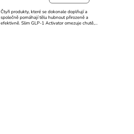
je
5,0
Čtyři produkty, které se dokonale doplňují a
z
společně pomáhají tělu hubnout přirozeně a
5
efektivně. Slim GLP-1 Activator omezuje chutě,
hvězdiček.
stabilizuje hladinu cukru v krvi a podporuje
spalování tuků....