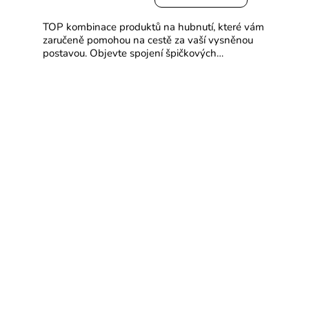
TOP kombinace produktů na hubnutí, které vám
zaručeně pomohou na cestě za vaší vysněnou
postavou. Objevte spojení špičkových
patentovaných kolagenových peptidů. Verisol®
a Peptiplus® spolu se silou...