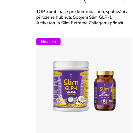
je
5,0
TOP kombinace pro kontrolu chuti, spalování a
z
přirozené hubnutí. Spojení Slim GLP-1
5
Activatoru a Slim Extreme Collagenu přináší
hvězdiček.
inteligentní podporu metabolismu i krásy.
Nextida® peptidy pomáhají...
Novinka