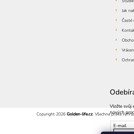
Studie
Jak na
Časté 
Konta
Obcho
Vrácen
Ochran
Odebír
Vložte svůj
nových pro
Copyright 2026
Golden-life.cz
. Všechna práva vyhra
E-mail