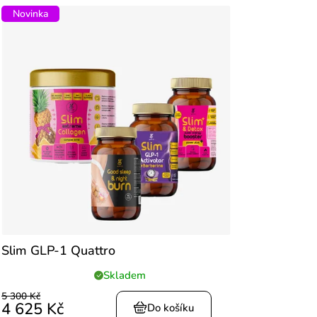
Novinka
Slim GLP-1 Quattro
Skladem
Průměrné
hodnocení
5 300 Kč
4 625 Kč
produktu
Do košíku