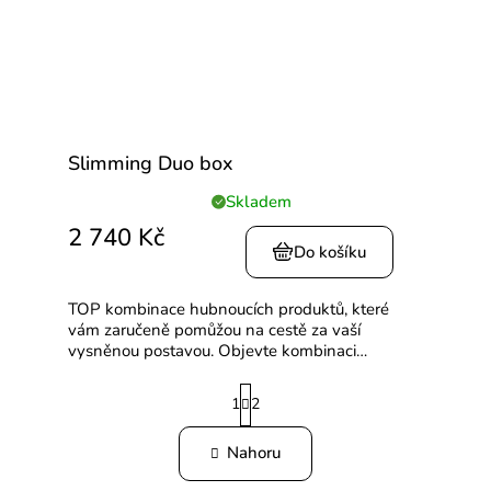
Slimming Duo box
Skladem
Průměrné
hodnocení
2 740 Kč
produktu
Do košíku
je
5,0
TOP kombinace hubnoucích produktů, které
z
vám zaručeně pomůžou na cestě za vaší
5
vysněnou postavou. Objevte kombinaci
hvězdiček.
špičkových patentovaných kolagenních peptidů.
S
Verisol® a Peptiplus® společně se...
1
2
t
O
r
Nahoru
v
á