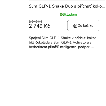
Slim GLP-1 Shake Duo s příchutí kokos
- bílá čokoláda
Skladem
Průměrné
hodnocení
3 049 Kč
produktu
2 749 Kč
Do košíku
je
5,0
Spojení Slim GLP-1 Shake v příchuti kokos –
z
bílá čokoláda a Slim GLP-1 Activatoru s
5
berberinem přináší inteligentní podporu
hvězdiček.
metabolismu i každodenní energie. Nextida®
peptidy pomáhají...