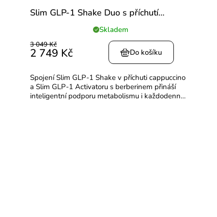
Slim GLP-1 Shake Duo s příchutí
cappuccino
Skladem
Průměrné
hodnocení
3 049 Kč
produktu
2 749 Kč
Do košíku
je
5,0
Spojení Slim GLP-1 Shake v příchuti cappuccino
z
a Slim GLP-1 Activatoru s berberinem přináší
5
inteligentní podporu metabolismu i každodenní
hvězdiček.
energie. Nextida® peptidy pomáhají regulovat
hlad,...