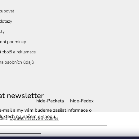
kupovat
dotazy
kty
dní podmínky
í zboží a reklamace
a osobních údajů
at newsletter
hide-Packeta
hide-Fedex
 e-mail a my vám budeme zasílat informace o
duktech na našem e-shopu.
zena.
Upravit nastavení cookies