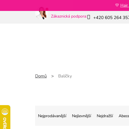
Přejít
💛
Hair
na
obsah
Zákaznická podpora:
+420 605 264 35
Novinky
Balíčky
Slim GLP-1
Domů
Balíčky
Ř
Nejprodávanější
Nejlevnější
Nejdražší
Abec
a