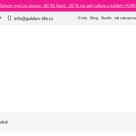
 Serum nyní se slevou -60 %! Navíc -20 % na celý nákup s kódem HU
O nás
Blog
Studie
Jak nakupova
7
info@golden-life.cz
Hledat
Hubnutí a detox
Kolagen
Čaje
Pleť a vlasy
edně