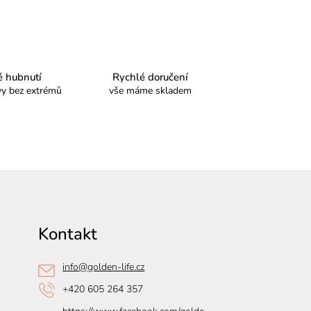
é hubnutí
Rychlé doručení
y bez extrémů
vše máme skladem
Kontakt
info
@
golden-life.cz
+420 605 264 357