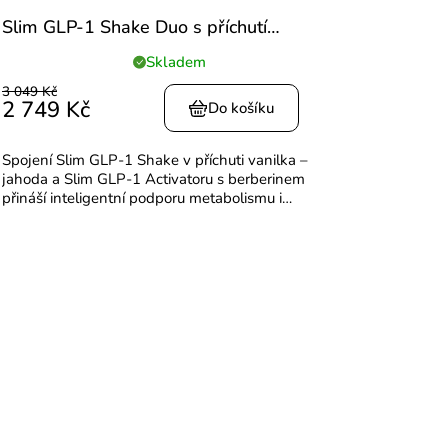
Slim GLP-1 Shake Duo s příchutí
vanilka-jahoda
Skladem
Průměrné
hodnocení
3 049 Kč
2 749 Kč
produktu
Do košíku
je
5,0
Spojení Slim GLP-1 Shake v příchuti vanilka –
z
jahoda a Slim GLP-1 Activatoru s berberinem
5
přináší inteligentní podporu metabolismu i
hvězdiček.
každodenní energie. Nextida® peptidy pomáhají
regulovat hlad,...