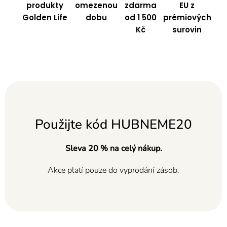
produkty
omezenou
zdarma
EU z
Golden Life
dobu
od 1 500
prémiových
Kč
surovin
Použijte kód HUBNEME20
Sleva 20 % na celý nákup.
Akce platí pouze do vyprodání zásob.