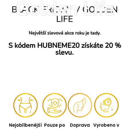
Golden Life
BLACK FRIDAY V GOLDEN
LIFE
Největší slevová akce roku je tady.
S kódem
HUBNEME20
získáte
20 %
slevu
.
Nejoblíbenější
Pouze po
Doprava
Vyrobeno v