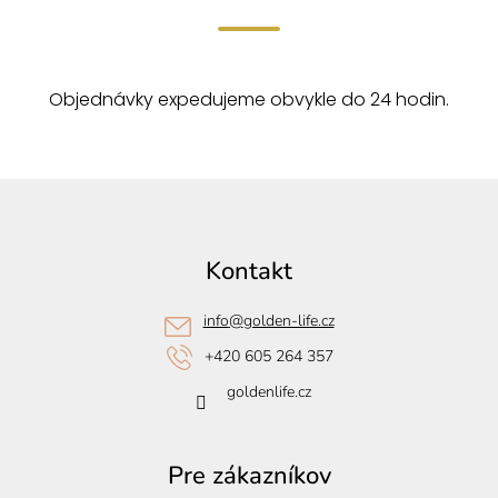
Objednávky expedujeme obvykle do 24 hodin.
Z
á
p
Kontakt
ä
t
info
@
golden-life.cz
i
+420 605 264 357
e
goldenlife.cz
Pre zákazníkov