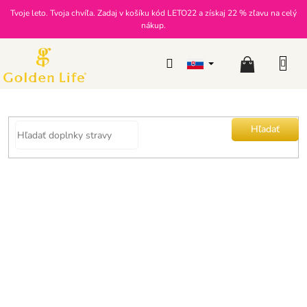
Prejsť
Tvoje leto. Tvoja chvíľa. Zadaj v košíku kód LETO22 a získaj 22 % zľavu na celý
na
nákup.
obsah
Nákupný
košík
Hľadať
Objavte kompletnú ponuku Golden Life na jednom mieste.