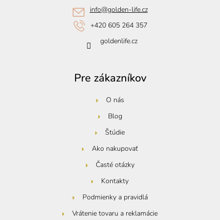
t
info
@
golden-life.cz
i
+420 605 264 357
e
goldenlife.cz
Pre zákazníkov
O nás
Blog
Štúdie
Ako nakupovať
Časté otázky
Kontakty
Podmienky a pravidlá
Vrátenie tovaru a reklamácie