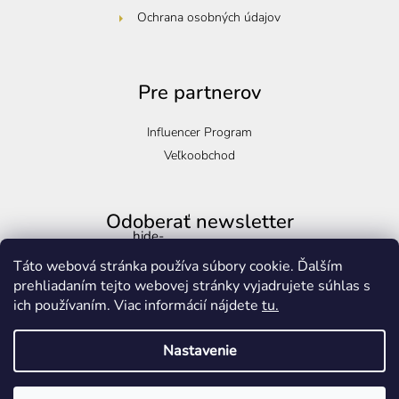
Ochrana osobných údajov
Pre partnerov
Influencer Program
Veľkoobchod
Odoberať newsletter
hide-
Zasilkovna
Vložte svoj e-mail a my Vám budeme zasielať informácie o nových
Táto webová stránka používa súbory cookie. Ďalším
produktoch na našom e-shope.
prehliadaním tejto webovej stránky vyjadrujete súhlas s
ich používaním. Viac informácií nájdete
tu.
Email
Copyright 2026
Golden-life.cz
. Všetky práva vyhradené.
Upraviť
Nastavenie
nastavenie cookies
Prihlásiť sa