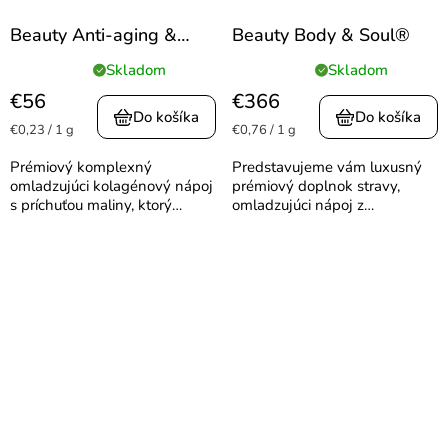
Beauty Anti-aging &
Beauty Body & Soul®
Vitality
Skladom
Skladom
Priemerné
Priemerné
hodnotenie
hodnotenie
€56
€366
produktu
produktu
Do košíka
Do košíka
Jednotková
Jednotková
€0,23 / 1 g
€0,76 / 1 g
je
je
cena:
cena:
5,0
4,9
Prémiový komplexný
Predstavujeme vám luxusný
z
z
omladzujúci kolagénový nápoj
prémiový doplnok stravy,
5
5
s príchuťou maliny, ktorý
omladzujúci nápoj z
hviezdičiek.
hviezdičiek.
efektívne znižuje výskyt
patentovaných zložiek a
vrások, napomáha k
ingrediencií. Doprajte si žiarivú
vyhladeniu a hydrátacii pleti.
pokožku s maximálnou dávkou
Aktívne vyživuje kĺby, vlasy a
starostlivo vybraných
nechty. Účinne...
antioxidantov,...