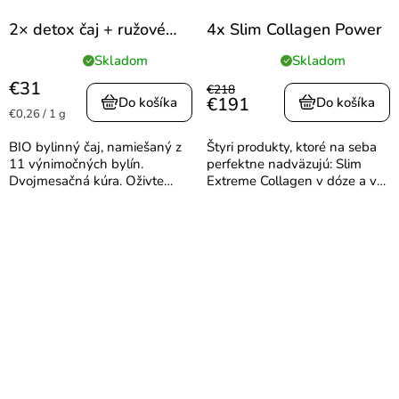
2× detox čaj + ružové
4x Slim Collagen Power
čajítko
Skladom
Skladom
Priemerné
Priemerné
hodnotenie
hodnotenie
€31
€218
produktu
produktu
€191
Do košíka
Do košíka
Jednotková
€0,26 / 1 g
je
je
cena:
5,0
5,0
BIO bylinný čaj, namiešaný z
Štyri produkty, ktoré na seba
z
z
11 výnimočných bylín.
perfektne nadväzujú: Slim
5
5
Dvojmesačná kúra. Oživte
Extreme Collagen v dóze a v
hviezdičiek.
hviezdičiek.
tradíciu s naším jedinečným
praktickom cestovnom balení
bylinným detoxikačným
pre krásu, chudnutie a
čajom. Zmes bola špeciálne
regeneráciu, Slim Collagen
namiešaná podľa tradičnej
Box na dlhodobú podporu,
receptúry...
Slim &...