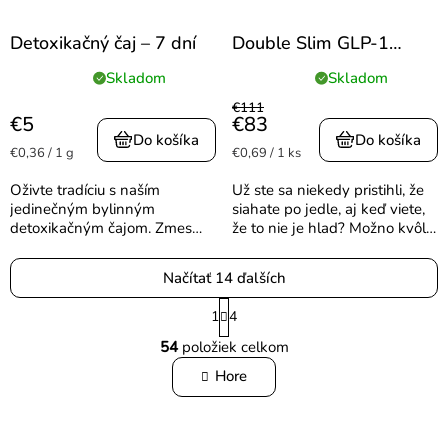
Detoxikačný čaj – 7 dní
Double Slim GLP-1
Activátor s Berberinem
Skladom
Skladom
Priemerné
Priemerné
Expedujeme od 23.
hodnotenie
hodnotenie
€111
októbra 2025
€5
€83
produktu
produktu
Do košíka
Do košíka
je
je
Jednotková
Jednotková
€0,36 / 1 g
€0,69 / 1 ks
5,0
5,0
cena:
cena:
z
z
Oživte tradíciu s naším
Už ste sa niekedy pristihli, že
5
5
jedinečným bylinným
siahate po jedle, aj keď viete,
hviezdičiek.
hviezdičiek.
detoxikačným čajom. Zmes
že to nie je hlad? Možno kvôli
bola špeciálne namieshanj
stresu, nude alebo jednoducho
podľa tradičnej receptúry
preto, že máte po ruke niečo
Načítať 14 ďalších
renomovanej liečiteľky baby
sladké. A skôr, než sa nazdáte,
Radnickej. Tento konkrétny
celý...
S
1
4
elixír očisty,...
t
O
54
položiek celkom
r
v
á
Hore
l
n
á
k
d
o