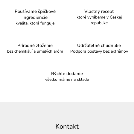
a
v
c
a
Používame špičkové
Vlastný recept
i
n
ingrediencie
ktoré vyrábame v Českej
i
republike
e
kvalita, ktorá funguje
e
p
r
v
Prírodné zloženie
Udržateľné chudnutie
bez chemikálií a umelých aróm
Podpora postavy bez extrémov
k
y
v
ý
Rýchle dodanie
všetko máme na sklade
p
i
s
u
Z
á
p
Kontakt
ä