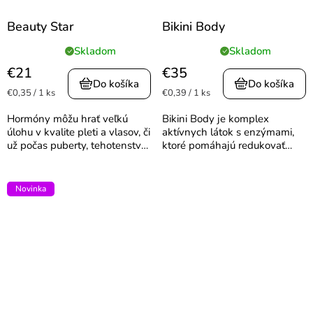
Beauty Star
Bikini Body
Skladom
Skladom
Priemerné
Priemerné
hodnotenie
hodnotenie
€21
€35
produktu
produktu
Do košíka
Do košíka
Jednotková
Jednotková
€0,35 / 1 ks
€0,39 / 1 ks
je
je
cena:
cena:
5,0
5,0
Hormóny môžu hrať veľkú
Bikini Body je komplex
z
z
úlohu v kvalite pleti a vlasov, či
aktívnych látok s enzýmami,
5
5
už počas puberty, tehotenstva
ktoré pomáhajú redukovať
hviezdičiek.
hviezdičiek.
alebo menopauzy. Beauty Star
celulitídu, podporiť trávenie a
je ideálnym doplnkom stravy
naštartovať metabolizmus.
pre ženy aj mužov, ktorí sa
Uľavuje pri pocite ťažkých nôh,
Novinka
potýkajú s hormonálnou...
zlepšuje mikrocirkuláciu a...