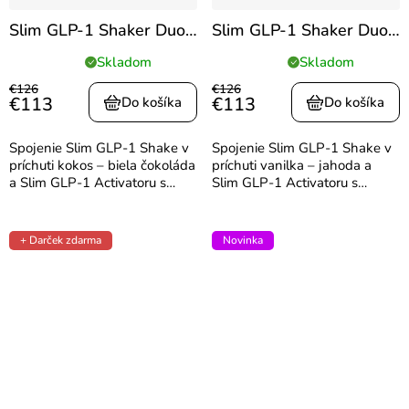
Slim GLP-1 Shaker Duo
Slim GLP-1 Shaker Duo
s príchuťou kokos – biela
s príchuťou vanilka-
Skladom
Skladom
Priemerné
Priemerné
čokoláda
jahoda
hodnotenie
hodnotenie
€126
€126
€113
€113
produktu
produktu
Do košíka
Do košíka
je
je
5,0
5,0
Spojenie Slim GLP-1 Shake v
Spojenie Slim GLP-1 Shake v
z
z
príchuti kokos – biela čokoláda
príchuti vanilka – jahoda a
5
5
a Slim GLP-1 Activatoru s
Slim GLP-1 Activatoru s
hviezdičiek.
hviezdičiek.
berberínom prináša
berberínom prináša
inteligentnú podporu
inteligentnú podporu
metabolizmu aj každodennú
metabolizmu aj každodennú
+ Darček zdarma
Novinka
energiu. Nextida® peptidy
energiu. Nextida® peptidy
pomáhajú regulovať...
pomáhajú regulovať hlad,...