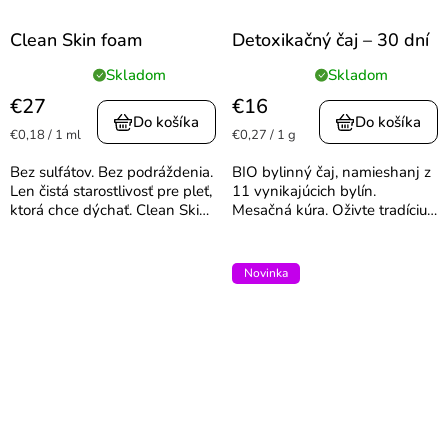
Clean Skin foam
Detoxikačný čaj – 30 dní
Skladom
Skladom
Priemerné
Priemerné
hodnotenie
hodnotenie
€27
€16
produktu
produktu
Do košíka
Do košíka
Jednotková
Jednotková
€0,18 / 1 ml
€0,27 / 1 g
je
je
cena:
cena:
5,0
5,0
Bez sulfátov. Bez podráždenia.
BIO bylinný čaj, namieshanj z
z
z
Len čistá starostlivosť pre pleť,
11 vynikajúcich bylín.
5
5
ktorá chce dýchať. Clean Skin
Mesačná kúra. Oživte tradíciu s
hviezdičiek.
hviezdičiek.
je jemná, no vysoko účinná
naším jedinečným bylinným
čistiaca pena s patentovanou
detoxikačným čajom. Zmes
aktívnou zložkou Seboclear™
bola špeciálne namieshanj
Novinka
PM, ktorá bola...
podľa tradičnej receptúry...