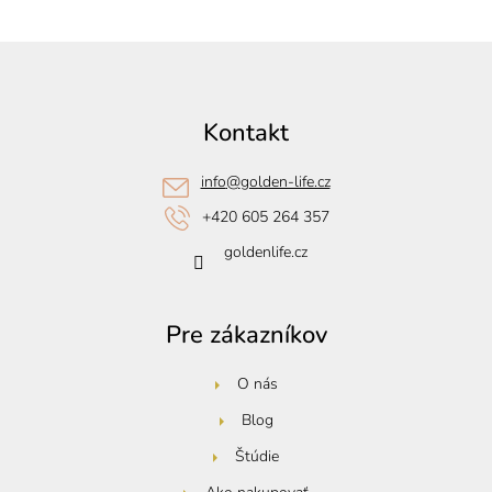
Z
á
p
Kontakt
ä
t
info
@
golden-life.cz
i
+420 605 264 357
e
goldenlife.cz
Pre zákazníkov
O nás
Blog
Štúdie