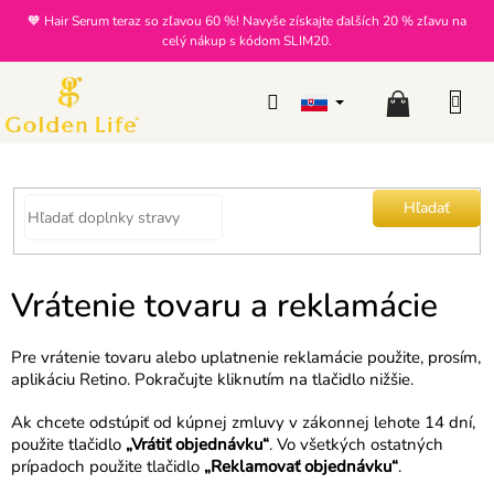
Prejsť
🧡 Hair Serum teraz so zľavou 60 %! Navyše získajte ďalších 20 % zľavu na
na
celý nákup s kódom SLIM20.
obsah
Nákupný
košík
Hľadať
Vrátenie tovaru a reklamácie
Pre vrátenie tovaru alebo uplatnenie reklamácie použite, prosím,
aplikáciu Retino. Pokračujte kliknutím na tlačidlo nižšie.
Ak chcete odstúpiť od kúpnej zmluvy v zákonnej lehote 14 dní,
použite tlačidlo
„Vrátiť objednávku“
. Vo všetkých ostatných
prípadoch použite tlačidlo
„Reklamovať objednávku“
.