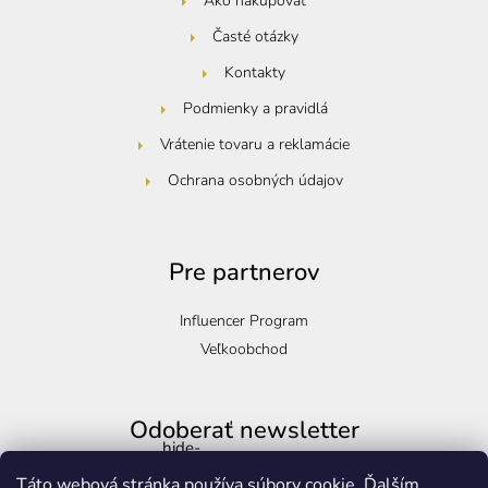
Ako nakupovať
Časté otázky
Kontakty
Podmienky a pravidlá
Vrátenie tovaru a reklamácie
Ochrana osobných údajov
Pre partnerov
Influencer Program
Veľkoobchod
Odoberať newsletter
hide-
Zasilkovna
Vložte svoj e-mail a my Vám budeme zasielať informácie o nových
Táto webová stránka používa súbory cookie. Ďalším