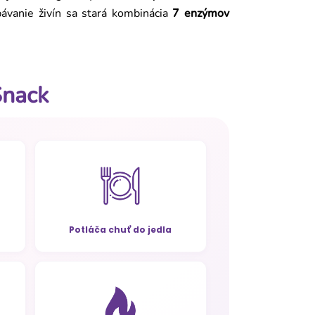
ávanie živín sa stará kombinácia
7 enzýmov
Snack
Potláča chuť do jedla