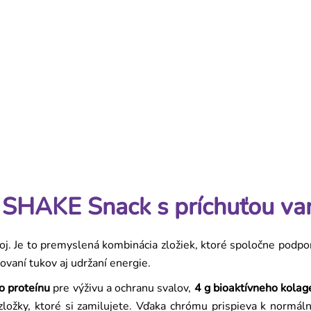
 Proteínový Shake na Chudnútie a Sýtosť
SHAKE Snack s príchuťou van
. Je to premyslená kombinácia zložiek, ktoré spoločne podpor
ľovaní tukov aj udržaní energie.
o proteínu
pre výživu a ochranu svalov,
4 g bioaktívneho kola
zložky, ktoré si zamilujete. Vďaka chrómu prispieva k normáln