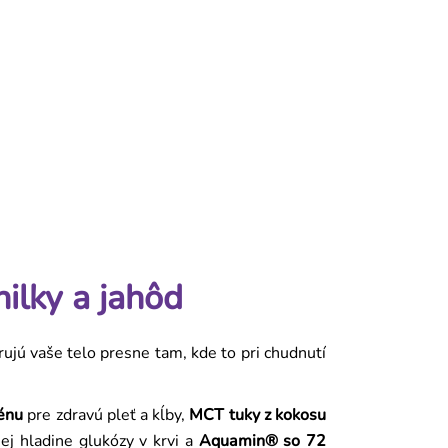
ilky a jahôd
ujú vaše telo presne tam, kde to pri chudnutí
génu
pre zdravú pleť a kĺby,
MCT tuky z kokosu
ej hladine glukózy v krvi a
Aquamin® so 72