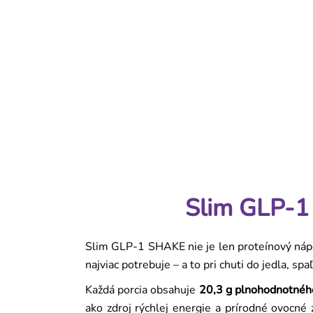
Slim Extreme Collagen Box Ananás & Mango je
z
funkčný nápoj na podporu chudnutia určený na
5
každodenné používanie. Spája podporu
hviezdičiek.
spaľovania tukov, trávenia a starostlivosti o pleť
v jednej...
Podrobný popis
Slim GLP-1 SHAKE Snack Jahoda-Vanilka |
Slim GLP-1 
Slim GLP-1 SHAKE nie je len proteínový nápoj
najviac potrebuje – a to pri chuti do jedla, spa
Každá porcia obsahuje
20,3 g plnohodnotnéh
ako zdroj rýchlej energie a prírodné ovocné 