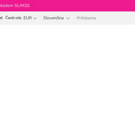
 s kódom SLIM20.
EUR
Slovenčina
ať
Časté otázky
Prihlásenie
Nákupný
košík
y
Beauty Body & Soul ®
d