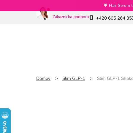
Prejsť
🧡 Hair Serum t
na
obsah
Zákaznícka podpora:
+420 605 264 35
Novinky
Zvýhodnené balenia
Sli
Domov
Slim GLP-1
Slim GLP-1 Shake 
Slim GLP-1 Shake sna