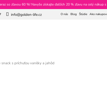
eraz so zľavou 60 %! Navyše získajte ďalších 20 % zľavu na celý nákup
O nás
Blog
Štúdie
Ako nakupov
7
info@golden-life.cz
Hľadať
m GLP-1
Chudnutie
Kolagen
Čaje
Pleť a vlas
snack s príchuťou vanilky a jahôd
ck s príchuťou vanilky a jahô
€70
€63