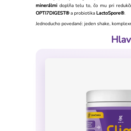
minerálmi
doplňa telu to, čo mu pri redukč
OPTI7DIGEST®
a probiotika
LactoSpore®
.
Jednoducho povedané: jeden shake, komplex
Hlav