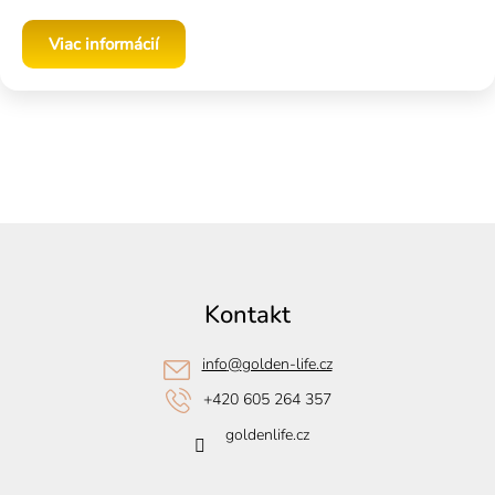
Viac informácií
Z
á
p
Kontakt
ä
t
info
@
golden-life.cz
i
+420 605 264 357
e
goldenlife.cz