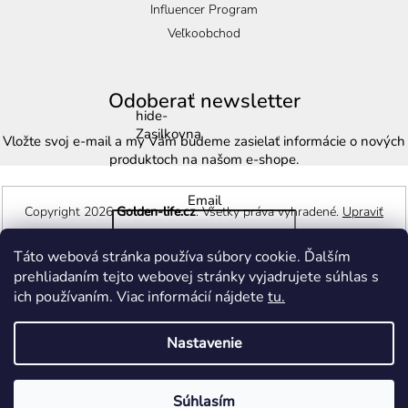
Influencer Program
Veľkoobchod
Odoberať newsletter
hide-
Zasilkovna
Vložte svoj e-mail a my Vám budeme zasielať informácie o nových
produktoch na našom e-shope.
Email
Copyright 2026
Golden-life.cz
. Všetky práva vyhradené.
Upraviť
nastavenie cookies
Táto webová stránka používa súbory cookie. Ďalším
Prihlásiť sa
prehliadaním tejto webovej stránky vyjadrujete súhlas s
Vytvoril Shoptet
ich používaním. Viac informácií nájdete
tu.
Nastavenie
Súhlasím