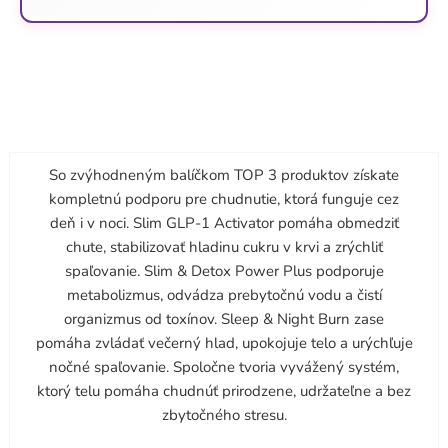
So zvýhodneným balíčkom TOP 3 produktov získate
kompletnú podporu pre chudnutie, ktorá funguje cez
deň i v noci. Slim GLP-1 Activator pomáha obmedziť
chute, stabilizovať hladinu cukru v krvi a zrýchliť
spaľovanie. Slim & Detox Power Plus podporuje
metabolizmus, odvádza prebytočnú vodu a čistí
organizmus od toxínov. Sleep & Night Burn zase
pomáha zvládať večerný hlad, upokojuje telo a urýchľuje
nočné spaľovanie. Spoločne tvoria vyvážený systém,
ktorý telu pomáha chudnúť prirodzene, udržateľne a bez
zbytočného stresu.