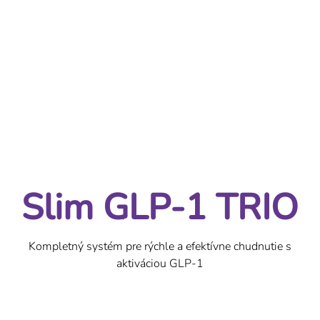
ruke. A než sa nadejete, celý...
spaľovania tukov, trávenia a
starostlivosti o pleť v jednej...
Podrobný popis
Slim GLP-1 TRIO | Trio pre rýchle a efektívne chudnutie
Slim GLP-1 TRIO
Kompletný systém pre rýchle a efektívne chudnutie s
aktiváciou GLP-1