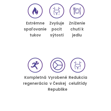
Zníženie
Extrémne
Zvyšuje
chuti k
spaľovanie
pocit
jedlu
tukov
sýtosti
Kompletná
Vyrobené
Redukcia
regenerácia
v Českej
celulitídy
Republike