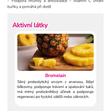
Podpora imunity a antioxidace – vitamin C chrání
buňky a pomáhá při dietě
Aktivní látky
Bromelain
Silný proteolytický enzym z ananasu, štěpí
bílkoviny, podporuje trávení a spalování tuků,
má mírný protizánětlivý účinek a podporuje
regeneraci po fyzické zátěži nebo zákrocích.