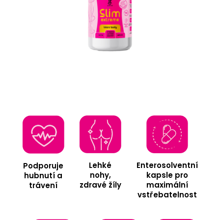
Enterosolventní
Lehké
Podporuje
kapsle pro
nohy,
hubnutí a
maximální
zdravé žíly
trávení
vstřebatelnost