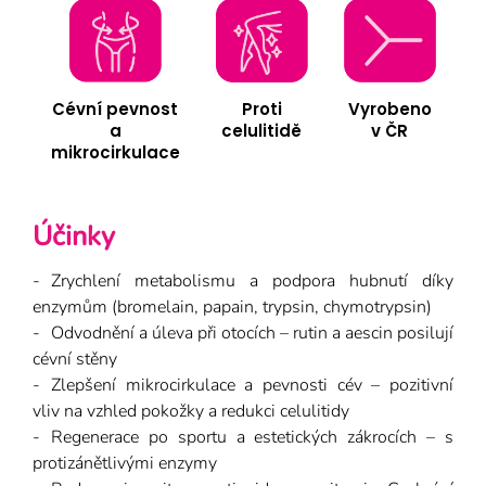
Proti
Vyrobeno
Cévní pevnost
celulitidě
v ČR
a
mikrocirkulace
Účinky
Zrychlení metabolismu a podpora hubnutí díky
enzymům (bromelain, papain, trypsin, chymotrypsin)
Odvodnění a úleva při otocích – rutin a aescin posilují
cévní stěny
Zlepšení mikrocirkulace a pevnosti cév – pozitivní
vliv na vzhled pokožky a redukci celulitidy
Regenerace po sportu a estetických zákrocích – s
protizánětlivými enzymy