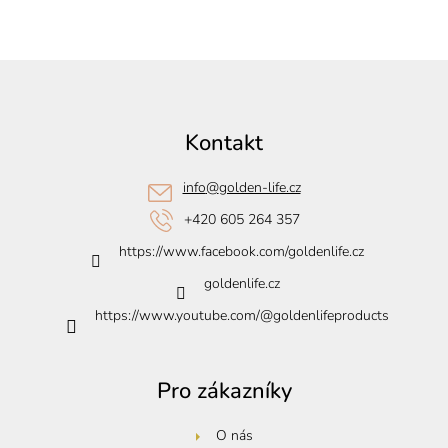
Z
á
p
Kontakt
a
t
info
@
golden-life.cz
í
+420 605 264 357
https://www.facebook.com/goldenlife.cz
goldenlife.cz
https://www.youtube.com/@goldenlifeproducts
Pro zákazníky
O nás