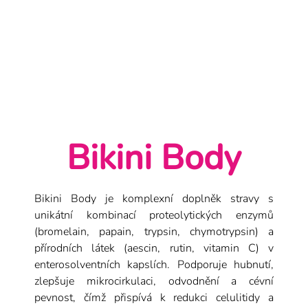
které...
Bikini Body | Enzymy pro Hubnoutí, Mikrocirkulaci a
Detoxikaci
Bikini Body
Bikini Body je komplexní doplněk stravy s
unikátní kombinací proteolytických enzymů
(bromelain, papain, trypsin, chymotrypsin) a
přírodních látek (aescin, rutin, vitamin C) v
enterosolventních kapslích. Podporuje hubnutí,
zlepšuje mikrocirkulaci, odvodnění a cévní
pevnost, čímž přispívá k redukci celulitidy a