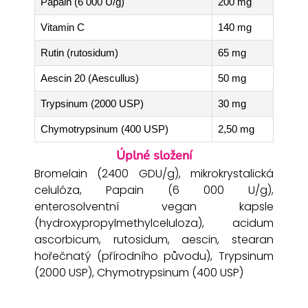
Papain (6 000 U/g)
200 mg
Vitamin C
140 mg
Rutin (rutosidum)
65 mg
Aescin 20 (Aescullus)
50 mg
Trypsinum (2000 USP)
30 mg
Chymotrypsinum (400 USP)
2,50 mg
Úplné složení
Bromelain (2400 GDU/g), mikrokrystalická
celulóza, Papain (6 000 U/g),
enterosolventní vegan kapsle
(hydroxypropylmethylceluloza), acidum
ascorbicum, rutosidum, aescin, stearan
hořečnatý (přírodního původu), Trypsinum
(2000 USP), Chymotrypsinum (400 USP)