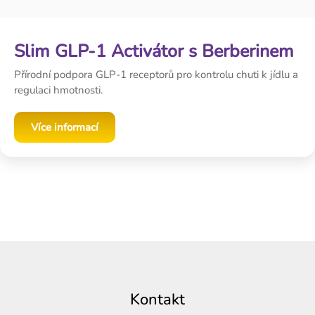
Slim GLP-1 Activátor s Berberinem
Přírodní podpora GLP-1 receptorů pro kontrolu chuti k jídlu a
regulaci hmotnosti.
Více informací
Z
á
p
Kontakt
a