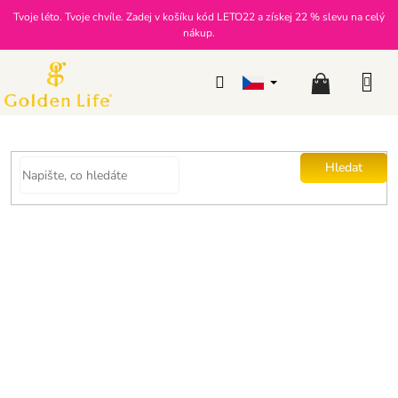
Přejít
Tvoje léto. Tvoje chvíle. Zadej v košíku kód LETO22 a získej 22 % slevu na celý
na
nákup.
obsah
Nákupní
košík
Hledat
Slim GLP-1 Duo Box
Průměrné
Značka:
Golden Life
Novinka
hodnocení
Neohodnoceno
produktu
je
0,0
z
5