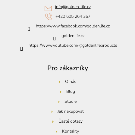
t
info
@
golden-life.cz
í
+420 605 264 357
https://www.facebook.com/goldenlife.cz
goldenlife.cz
https://www.youtube.com/@goldenlifeproducts
Pro zákazníky
O nás
Blog
Studie
Jak nakupovat
Časté dotazy
Kontakty