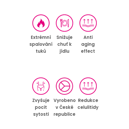
Extrémní
Snižuje
Anti
spalování
chuť k
aging
tuků
jídlu
effect
Vyrobeno
Zvyšuje
Redukce
v České
pocit
celulitidy
republice
sytosti