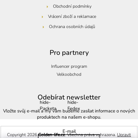
Obchodní podmínky
Vrácení zboží a reklamace
Ochrana osobních údajů
Pro partnery
Influencer program
Velkoobchod
Odebírat newsletter
hide-
hide-
Packeta
Fedex
Vložte svůj e-mail a my vám budeme zasílat informace o nových
produktech na našem e-shopu.
E-mail
Copyright 2026
Golden-life.cz
. Všechna práva vyhrazena.
Upravit