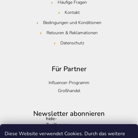
Häufige Fragen
Kontakt
Bedingungen und Konditionen
Retouren & Reklamationen
Datenschutz
Für Partner
Influencer-Programm
Großhandel
Newsletter abonnieren
hide-
Zasilkovna
Legen Sie Ihre E-Mail ein und wir werden Ihnen Informationen
Diese Website verwendet Cookies. Durch das weitere
über neue Produkte in unserem E-Shop zusenden.