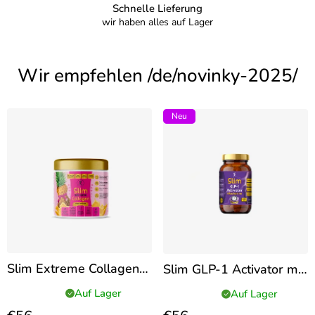
Schnelle Lieferung
wir haben alles auf Lager
Wir empfehlen /de/novinky-2025/
Neu
Slim Extreme Collagen
Slim GLP-1 Activator mit
Kollagen-Drink 240 g
Berberin
Auf Lager
Auf Lager
Die
Die
zur Fettverbrennung &
durchschnittliche
durchschnittliche