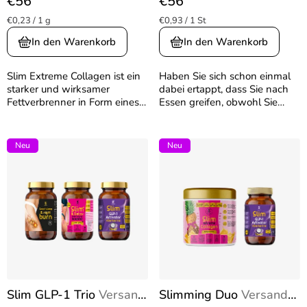
€56
€56
Hautstraffung
Produktbewertung
Produktbewertung
Verkaufspreis:
Verkaufspreis:
€0,23 / 1 g
€0,93 / 1 St
ist
ist
5,0
5,0
In den Warenkorb
In den Warenkorb
von
von
5
5
Slim Extreme Collagen ist ein
Haben Sie sich schon einmal
Sternen.
Sternen.
starker und wirksamer
dabei ertappt, dass Sie nach
Fettverbrenner in Form eines
Essen greifen, obwohl Sie
erfrischenden
wissen, dass es nicht Hunger
Abnehmgetränks, das
ist? Vielleicht wegen Stress,
gleichzeitig die positiven
Langeweile oder einfach weil
Neu
Neu
Wirkungen erstklassiger
etwas Süßes...
Kollagenpeptide auf Ihren...
Slim GLP-1 Trio
Versand
Slimming Duo
Versand