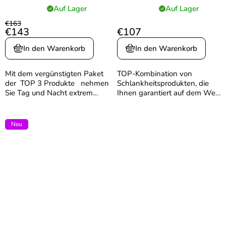
ab dem 23. Oktober
ab dem 23. Oktober
Auf Lager
Auf Lager
Die
Die
2025
2025
durchschnittliche
durchschnittliche
€163
€143
€107
Produktbewertung
Produktbewertung
ist
ist
In den Warenkorb
In den Warenkorb
4,9
5,0
von
von
5
5
Mit dem vergünstigten Paket
TOP-Kombination von
Sternen.
Sternen.
der TOP 3 Produkte nehmen
Schlankheitsprodukten, die
Sie Tag und Nacht extrem
Ihnen garantiert auf dem Weg
schnell ab und schonen
zu Ihrer Traumfigur helfen.
zusätzlich Ihre Gelenke und
Objevte kombinaci špičkových
Ihre Schönheit. Dank der
patentovaných kolagenních
Neu
Kombination von SLIM...
peptidů. Verisol® a
Peptiplus®...