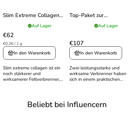
Slim Extreme Collagen
Top-Paket zur
Box Ananas-Geschmack
Gewichtsreduktion
Auf Lager
Auf Lager
Die
Die
Box 240 g (30 Beutel) –
durchschnittliche
durchschnittliche
€62
Slim Extreme Collagen
Produktbewertung
Produktbewertung
€107
“unterwegs”
Verkaufspreis:
€0,26 / 1 g
ist
ist
5,0
5,0
In den Warenkorb
In den Warenkorb
von
von
5
5
Slim extreme collagen ist ein
Zwei leistungsstarke und
Sternen.
Sternen.
noch stärkerer und
wirksame Verbrenner haben
wirksamerer Fettverbrenner,
sich in einem praktischen
der speziell für Frauen
Paket zusammengefunden,
entwickelt wurde. Entdecken
um sich um Ihre
Sie die Kombination aus
Gewichtsabnahme, Entgiftung
hochwertigen patentierten
und hochwertige Erholung zu
Beliebt bei Influencern
Kollagenpeptiden...
kümmern. Verbessert...