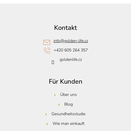
F
u
ß
Kontakt
z
e
info
@
golden-life.cz
i
+420 605 264 357
l
goldenlife.cz
e
Für Kunden
Über uns
Blog
Gesundheitsstudie
Wie man einkauft