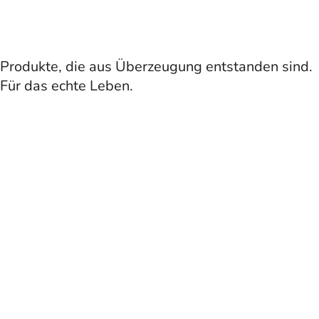
Produkte, die aus Überzeugung entstanden sind.
Für das echte Leben.
Golden Life entstand aus einer einfachen Überzeugung:
Hochwertige Nahrungsergänzungsmittel sollen den Menschen
wirklich helfen und nicht nur auf der Verpackung gut aussehen.
Unsere Familie widmet sich seit vielen Jahren der
Produktentwicklung und der Gesundheitsförderung. Wir arbeiten
eng mit Experten aus den Bereichen Biochemie, Ernährung,
Pharmazie und Medizin zusammen – ihr Fachwissen bildet das
Fundament der Marke Golden Life.
Wir glauben nicht an schnelle Lösungen oder Produkte, die auf
Marketingversprechen basieren. Wir glauben an wirksame