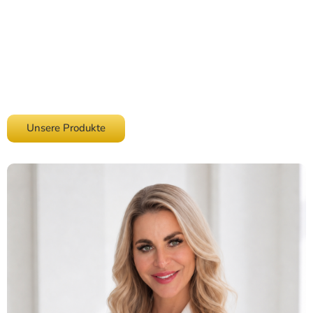
Rezepturen, hochwertige Inhaltsstoffe und sinnvolle
Zusammensetzungen, die sich ganz natürlich in den Alltag
integrieren.
Golden Life vereint familiäre Werte, fachliche Kompetenz und
einen ehrlichen Umgang mit dem Wertvollsten, das wir haben –
unserer Gesundheit.
Unsere Produkte
Über uns