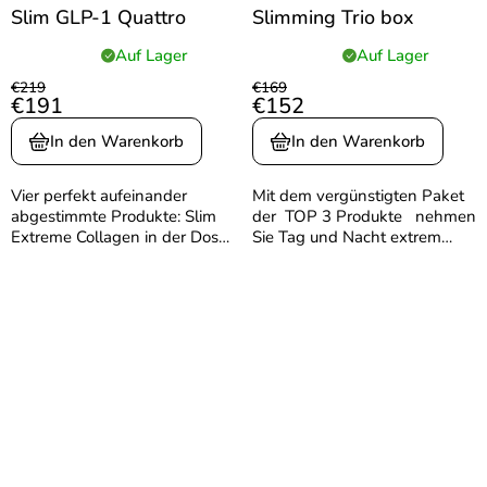
Slim GLP-1 Quattro
Slimming Trio box
Auf Lager
Auf Lager
Die
Die
durchschnittliche
durchschnittliche
€219
€169
€191
€152
Produktbewertung
Produktbewertung
ist
ist
In den Warenkorb
In den Warenkorb
5,0
5,0
von
von
5
5
Vier perfekt aufeinander
Mit dem vergünstigten Paket
Sternen.
Sternen.
abgestimmte Produkte: Slim
der TOP 3 Produkte nehmen
Extreme Collagen in der Dose
Sie Tag und Nacht extrem
und als praktisches
schnell ab und schonen
Reiseformat für Schönheit,
zusätzlich Ihre Gelenke und
Gewichtsreduktion und
Ihre Schönheit. Dank der
Regeneration, Slim Collagen
Kombination von SLIM...
Box zur...