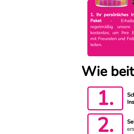
1. Ihr persönliches I
Paket
- Erhalt
regelmäßig unsere 
kostenlos, um Ihre E
mit Freunden und Fol
teilen.
Wie beit
1.
Sc
In
2.
Se
er