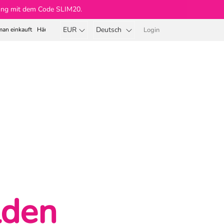
llung mit dem Code SLIM20.
EUR
Deutsch
an einkauft
Häufige Fragen
Login
Warenkorb
aare
Beauty Body & Soul ®
lden