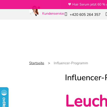
Zum
🧡 Hair Serum jetzt 60 % 
Inhalt
springen
Kundenservice:
+420 605 264 357
Neuheiten
Sparpakete
Slim GLP-
Startseite
Influencer-Programm
Influencer
Leuch