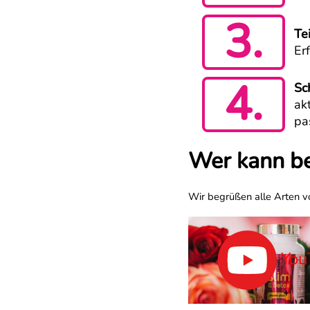
3.
Te
Er
4.
Sc
ak
pa
Wer kann be
Wir begrüßen alle Arten vo
You