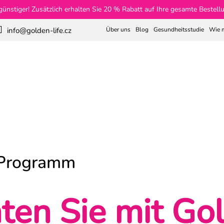
günstiger! Zusätzlich erhalten Sie 20 % Rabatt auf Ihre gesamte Beste
Über uns
Blog
Gesundheitsstudie
Wie m
info@golden-life.cz
Suchen
1
Gewichtsverlust
Kollagen
Tees
Haut und H
-Programm
ten Sie mit Go