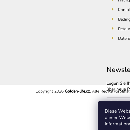
Häufig
Konta
Bedin
Retou
Daten
Newsle
Legen Sie I
über neue P
Copyright 2026
Golden-life.cz
. Alle Rechte vorbehal
E-Mail
Diese Websi
dieser Web
Vložením 
Information
osobních 