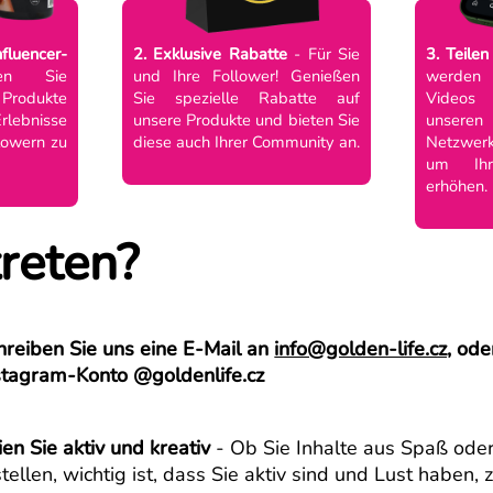
nfluencer-
2. Exklusive Rabatte
- Für Sie
3. Teilen
en Sie
und Ihre Follower! Genießen
werden I
Produkte
Sie spezielle Rabatte auf
Videos
rlebnisse
unsere Produkte und bieten Sie
unseren 
lowern zu
diese auch Ihrer Community an.
Netzwerk
um Ihr
erhöhen.
reten?
hreiben Sie uns eine E-Mail an
info@golden-life.cz,
oder
stagram-Konto @goldenlife.cz
ien Sie aktiv und kreativ
- Ob Sie Inhalte aus Spaß oder 
stellen, wichtig ist, dass Sie aktiv sind und Lust haben,