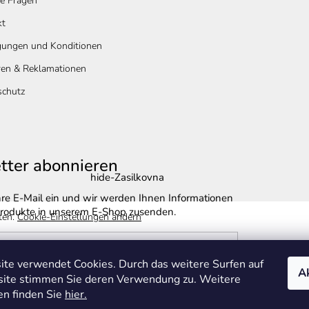
e Fragen
kt
gungen und Konditionen
ren & Reklamationen
schutz
tter abonnieren
hide-Zasilkovna
hre E-Mail ein und wir werden Ihnen Informationen
rodukte in unserem E-Shop zusenden.
ten.
Cookie-Einstellungen ändern
te verwendet Cookies. Durch das weitere Surfen auf
Ak
site stimmen Sie deren Verwendung zu. Weitere
e-mailu souhlasíte s
podmínkami ochrany
en finden Sie
hier.
údajů