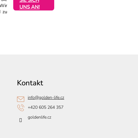
SIE SICH
 Wir
UNS AN!
d zu
Kontakt
info
@
golden-life.cz
+420 605 264 357
goldenlife.cz