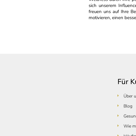
sich unserem Influen
freuen uns auf Ihre 
motivieren, einen bess
F
u
ß
Für 
z
e
Über 
i
Blog
l
Gesund
e
Wie ma