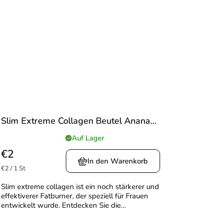
Slim Extreme Collagen Beutel Ananas-
Geschmack
Auf Lager
Die
durchschnittliche
€2
Produktbewertung
In den Warenkorb
Verkaufspreis:
€2 / 1 St
ist
5,0
Slim extreme collagen ist ein noch stärkerer und
von
effektiverer Fatburner, der speziell für Frauen
5
entwickelt wurde. Entdecken Sie die
Sternen.
Kombination aus hochmodernen patentierten