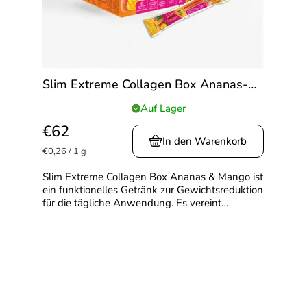
Slim Extreme Collagen Box Ananas-
Mango Geschmack
Auf Lager
Die
durchschnittliche
€62
Produktbewertung
In den Warenkorb
Verkaufspreis:
ist
€0,26 / 1 g
5,0
Slim Extreme Collagen Box Ananas & Mango ist
von
ein funktionelles Getränk zur Gewichtsreduktion
5
für die tägliche Anwendung. Es vereint
Sternen.
Unterstützung der Fettverbrennung, Verdauung
und Hautpflege...