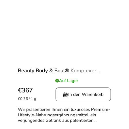
Beauty Body & Soul®
Komplexer
Kollagen-Drink mit Hyaluronsäure,
Auf Lager
Die
Q10 & Superfoods
durchschnittliche
€367
Produktbewertung
In den Warenkorb
Verkaufspreis:
ist
€0,76 / 1 g
4,9
Wir präsentieren Ihnen ein luxuriöses Premium-
von
Lifestyle-Nahrungsergänzungsmittel, ein
5
verjüngendes Getränk aus patentierten
Sternen.
Inhaltsstoffen. Gönnen Sie sich strahlende Haut