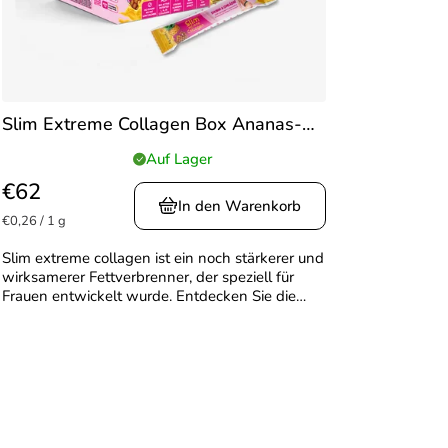
Slim Extreme Collagen Box Ananas-
Geschmack
Box 240 g (30 Beutel) –
Auf Lager
Die
Slim Extreme Collagen “unterwegs”
durchschnittliche
€62
Produktbewertung
In den Warenkorb
Verkaufspreis:
€0,26 / 1 g
ist
5,0
Slim extreme collagen ist ein noch stärkerer und
von
wirksamerer Fettverbrenner, der speziell für
5
Frauen entwickelt wurde. Entdecken Sie die
Sternen.
Kombination aus hochwertigen patentierten
Kollagenpeptiden...