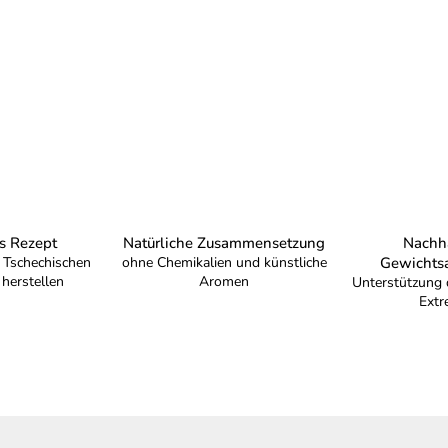
S
t
e
u
e
s Rezept
Natürliche Zusammensetzung
Nachha
r
r Tschechischen
ohne Chemikalien und künstliche
Gewicht
 herstellen
Aromen
Unterstützung 
e
Extr
l
e
m
e
n
t