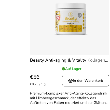
Beauty Anti-aging & Vitality
Kollagen-
Drink 242 g mit Hyaluronsäure, Q10 &
Auf Lager
Die
MSM
durchschnittliche
€56
Produktbewertung
In den Warenkorb
Verkaufspreis:
ist
€0,23 / 1 g
5,0
Premium-komplexer Anti-Aging-Kollagendrink
von
mit Himbeergeschmack, der effektiv das
5
Auftreten von Falten reduziert und zur Glättung
Sternen.
und Hydratation der Haut beiträgt. Nährt aktiv