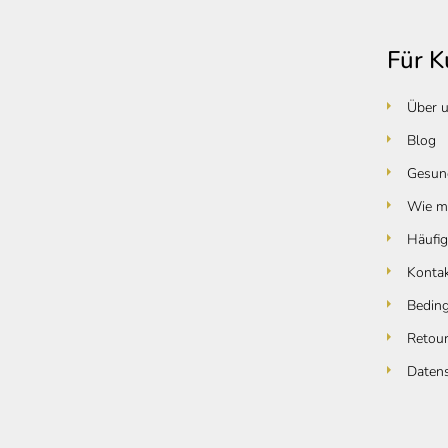
u
ß
Für 
z
e
Über 
i
Blog
l
Gesund
e
Wie ma
Häufig
Konta
Bedin
Retou
Daten