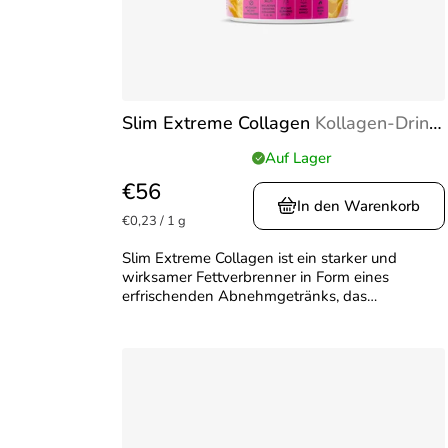
r
r
t
P
i
r
e
o
Slim Extreme Collagen
Kollagen-Drink
r
240 g zur Fettverbrennung &
d
u
Auf Lager
Die
Hautstraffung
u
durchschnittliche
€56
n
Produktbewertung
In den Warenkorb
k
Verkaufspreis:
ist
g
€0,23 / 1 g
5,0
t
Slim Extreme Collagen ist ein starker und
von
wirksamer Fettverbrenner in Form eines
e
5
erfrischenden Abnehmgetränks, das
Sternen.
gleichzeitig die positiven Wirkungen
erstklassiger Kollagenpeptide auf Ihren...