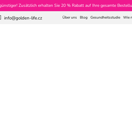
günstiger! Zusätzlich erhalten Sie 20 % Rabatt auf Ihre gesamte Beste
Über uns
Blog
Gesundheitsstudie
Wie m
info@golden-life.cz
Suchen
1
Gewichtsverlust
Kollagen
Tees
Haut und H