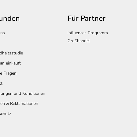
e
d
Kunden
Für Partner
e
r
uns
Influencer-Programm
L
Großhandel
i
heitsstudie
s
t
n einkauft
e
e Fragen
kt
gungen und Konditionen
ren & Reklamationen
schutz