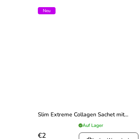
Gelenke, Haare und...
Neu
Slim Extreme Collagen Sachet mit
Ananas - Mangogeschmack
Auf Lager
Die
durchschnittliche
€2
Produktbewertung