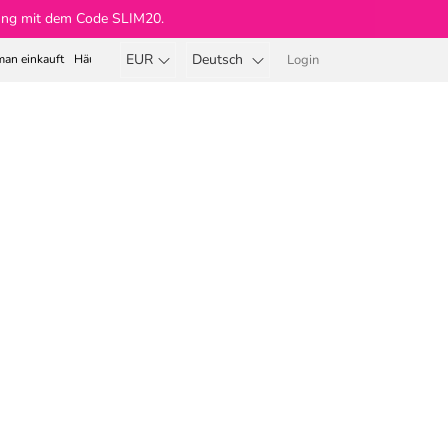
llung mit dem Code SLIM20.
EUR
Deutsch
an einkauft
Häufige Fragen
Login
Warenkorb
aare
Beauty Body & Soul ®
Slim Extreme