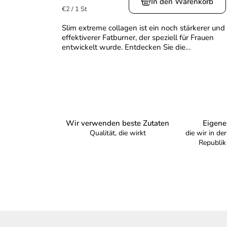
In den Warenkorb
Verkaufspreis:
€2 / 1 St
ist
5,0
Slim extreme collagen ist ein noch stärkerer und
von
effektiverer Fatburner, der speziell für Frauen
5
entwickelt wurde. Entdecken Sie die
Sternen.
Kombination aus hochmodernen patentierten
Verisol®- und...
Wir verwenden beste Zutaten
Eigene
Qualität, die wirkt
die wir in de
Republik
F