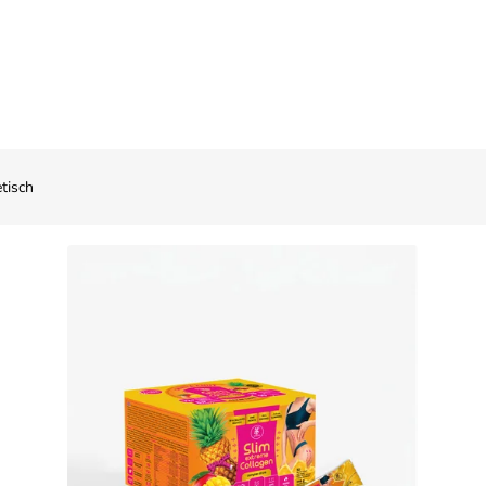
gen Ananas–Mango
tisch