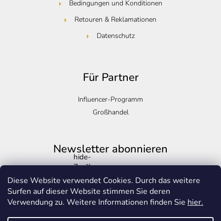
Bedingungen und Konditionen
Retouren & Reklamationen
Datenschutz
Für Partner
Influencer-Programm
Großhandel
Newsletter abonnieren
hide-
Zasilkovna
Legen Sie Ihre E-Mail ein und wir werden Ihnen Informationen
Diese Website verwendet Cookies. Durch das weitere
über neue Produkte in unserem E-Shop zusenden.
Surfen auf dieser Website stimmen Sie deren
Verwendung zu. Weitere Informationen finden Sie
hier.
E-Mail
Copyright 2026
Golden-life.cz
. Alle Rechte vorbehalten.
Cookie-
Einstellungen ändern