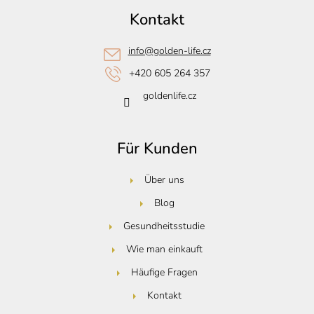
ß
Kontakt
z
e
info
@
golden-life.cz
i
+420 605 264 357
l
goldenlife.cz
e
Für Kunden
Über uns
Blog
Gesundheitsstudie
Wie man einkauft
Häufige Fragen
Kontakt